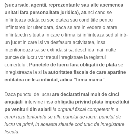
(sucursale, agentii, reprezentante sau alte asemenea
unitati fara personalitate juridica),
atunci cand se
infiinteaza odata cu societatea sau conditiile pentru
infiintarea lor ulterioara, daca se are in vedere o atare
infiintare.In situatia in care o firma isi infiinteaza sediul intr-
un judet in care isi va desfasura activitatea, insa
intentioneaza sa se extinda si sa deschida mai multe
puncte de lucru vor trebui inregistrate la tegistrul
comertului. P
unctele de lucru fara obligatii
de plata
se
inregistreaza la si la
autoritatea fiscala de care apartine
entitatea ce le-a infiintat, adica “firma mama”
.
Daca punctul de lucru
are declarati mai mult de cinci
angajati
, intervine insa
obligatia privind plata impozitului
pe venituri din salarii
la organul fiscal competent in a
carui raza teritoriala se afla punctul de lucru; punctul de
lucru va primi, in aceasta situatie cod unic de inregistrare
fiscala
.