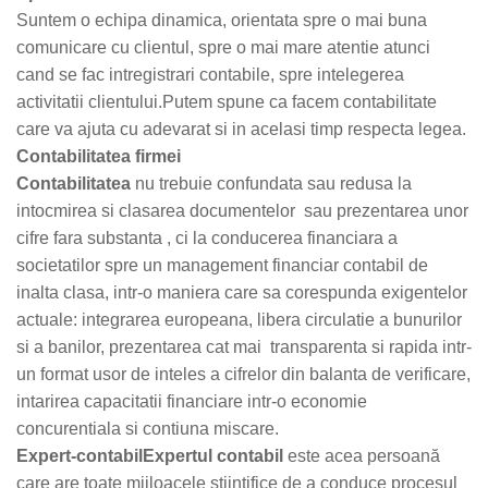
Suntem o echipa dinamica, orientata spre o mai buna
comunicare cu clientul, spre o mai mare atentie atunci
cand se fac intregistrari contabile, spre intelegerea
activitatii clientului.Putem spune ca facem contabilitate
care va ajuta cu adevarat si in acelasi timp respecta legea.
Contabilitatea firmei
Contabilitatea
nu trebuie confundata sau redusa la
intocmirea si clasarea documentelor sau prezentarea unor
cifre fara substanta , ci la conducerea financiara a
societatilor spre un management financiar contabil de
inalta clasa, intr-o maniera care sa corespunda exigentelor
actuale: integrarea europeana, libera circulatie a bunurilor
si a banilor, prezentarea cat mai transparenta si rapida intr-
un format usor de inteles a cifrelor din balanta de verificare,
intarirea capacitatii financiare intr-o economie
concurentiala si contiuna miscare.
Expert-contabil
Expertul contabil
este acea persoană
care are toate mijloacele ştiinţifice de a conduce procesul