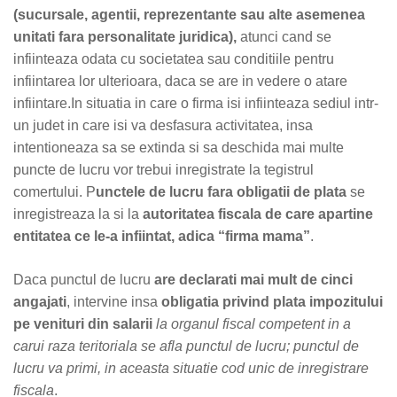
(sucursale, agentii, reprezentante sau alte asemenea
unitati fara personalitate juridica),
atunci cand se
infiinteaza odata cu societatea sau conditiile pentru
infiintarea lor ulterioara, daca se are in vedere o atare
infiintare.In situatia in care o firma isi infiinteaza sediul intr-
un judet in care isi va desfasura activitatea, insa
intentioneaza sa se extinda si sa deschida mai multe
puncte de lucru vor trebui inregistrate la tegistrul
comertului. P
unctele de lucru fara obligatii
de plata
se
inregistreaza la si la
autoritatea fiscala de care apartine
entitatea ce le-a infiintat, adica “firma mama”
.
Daca punctul de lucru
are declarati mai mult de cinci
angajati
, intervine insa
obligatia privind plata impozitului
pe venituri din salarii
la organul fiscal competent in a
carui raza teritoriala se afla punctul de lucru; punctul de
lucru va primi, in aceasta situatie cod unic de inregistrare
fiscala
.