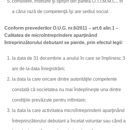
consiliere, instruire şi sprijin din partea O.T.I.M.M.C., în
a cărui rază de competenţă îşi are sediul social.
Conform prevederilor O.U.G. nr.6/2011 – art.6 alin.1 –
Calitatea de microîntreprindere aparţinând
întreprinzătorului debutant se pierde, prin efectul legii:
la data de 31 decembrie a anului în care se împlinesc 3
ani de la data înregistrării;
la data la care oricare dintre autorităţile competente
constată că societatea nu mai îndeplineşte una dintre
condiţiile prevăzute pentru infiintare;
la data la care activitatea microîntreprinderii aparţinând
întreprinzătorului debutant a încetat voluntar sau când a