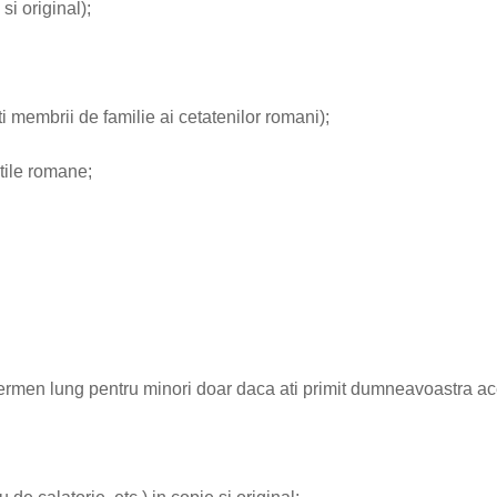
si original);
ti membrii de familie ai cetatenilor romani);
atile romane;
termen lung pentru minori doar daca ati primit dumneavoastra ac