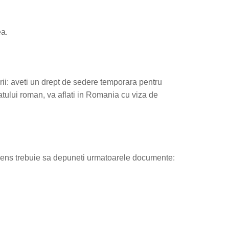
ea.
ii: aveti un drept de sedere temporara pentru
tatului roman, va aflati in Romania cu viza de
t sens trebuie sa depuneti urmatoarele documente: