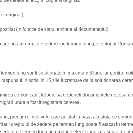
 de calatorie, etc.) in copie si original;
si original);
postilat (in functie de statul emitent al documentului);
 care nu are drept de sedere pe termen lung pe teritoriul Romani
termen lung vor fi solutionate in maximum 6 luni, iar pentru mot
mi raspunsul in scris, in 15 zile lucratoare de la solutionarea cereri
primirea comunicarii, trebuie sa depuneti documentele necesare 
migrari unde a fost inregistrata cererea.
ng, precum si motivele care au stat la baza acestuia se comunica,
rdarii dreptului de sedere pe termen lung poate fi atacat in term
sedere pe termen lung nu produce efecte juridice asupra dreptului