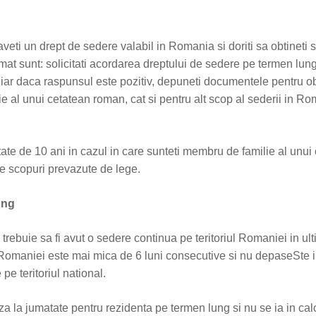
eti un drept de sedere valabil in Romania si doriti sa obtineti s
rmat sunt: solicitati acordarea dreptului de sedere pe termen lung 
ti, iar daca raspunsul este pozitiv, depuneti documentele pentru 
ie al unui cetatean roman, cat si pentru alt scop al sederii in R
ate de 10 ani in cazul in care sunteti membru de familie al unui
e scopuri prevazute de lege.
ung
trebuie sa fi avut o sedere continua pe teritoriul Romaniei in ul
 Romaniei este mai mica de 6 luni consecutive si nu depaseSte i
pe teritoriul national.
a la jumatate pentru rezidenta pe termen lung si nu se ia in cal