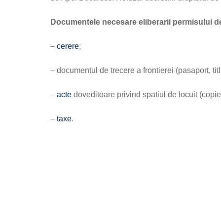
Documentele necesare eliberarii permisului d
–
cerere
;
– documentul de trecere a frontierei (pasaport, titlu
–
acte
doveditoare privind spatiul de locuit (copie 
–
taxe
.