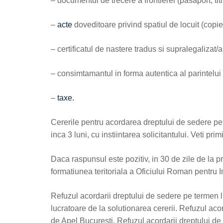
– documentul de trecere a frontierei (pasaport, titlu
–
acte
doveditoare privind spatiul de locuit (copie 
– certificatul de nastere tradus si supralegalizat/a
– consimtamantul in forma autentica al parintelui
–
taxe.
Cererile pentru acordarea dreptului de sedere pe 
inca 3 luni, cu instiintarea solicitantului. Veti pri
Daca raspunsul este pozitiv, in 30 de zile de la 
formatiunea teritoriala a Oficiului Roman pentru I
Refuzul acordarii dreptului de sedere pe termen lu
lucratoare de la solutionarea cererii. Refuzul aco
de Apel Bucuresti. Refuzul acordarii dreptului de 