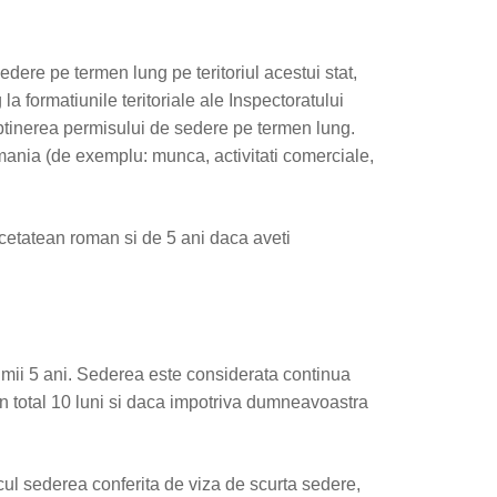
edere pe termen lung pe teritoriul acestui stat,
la formatiunile teritoriale ale Inspectoratului
obtinerea permisului de sedere pe termen lung.
omania (de exemplu: munca, activitati comerciale,
 cetatean roman si de 5 ani daca aveti
timii 5 ani. Sederea este considerata continua
n total 10 luni si daca impotriva dumneavoastra
cul sederea conferita de viza de scurta sedere,