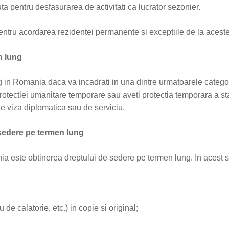
ta pentru desfasurarea de activitati ca lucrator sezonier.
entru acordarea rezidentei permanente si exceptiile de la acest
n lung
g in Romania daca va incadrati in una dintre urmatoarele categor
l protectiei umanitare temporare sau aveti protectia temporara a s
de viza diplomatica sau de serviciu.
sedere pe termen lung
ania este obtinerea dreptului de sedere pe termen lung. In aces
 de calatorie, etc.) in copie si original;